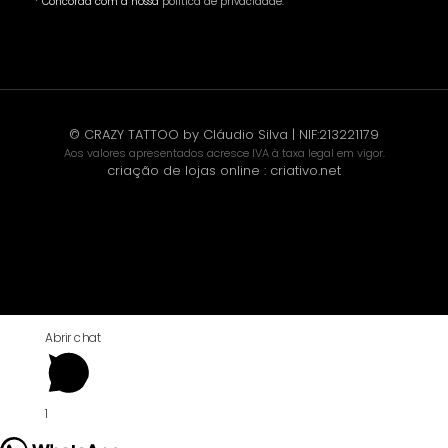
* Concorda com a nossa
política de privacidade
.
© CRAZY TATTOO by Cláudio Silva | NIF:213221179
Aos valores apresentados acresce IVA à taxa legal em vigor.
criação de lojas online
:
criativo.net
Abrir chat
1