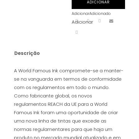
ADICIONAR
Blue
Adicionar
Adicionado
2
Adicionar
v2
30
ml
Descrição
A World Famous Ink compromete-se a manter-
se na vanguarda em termos de conformidade
com os regulamentos em todo o mundo.
Como fabricante global, os novos
regulamentos REACH da UE para a World
Famous Ink foram uma oportunidade de criar
uma nova linha de tintas que excede as
normas regulamentares para que haja um
produto no mercado mundial atualizado e em