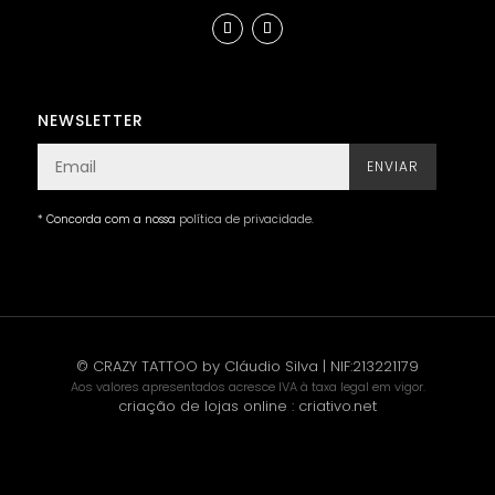
NEWSLETTER
ENVIAR
* Concorda com a nossa
política de privacidade
.
© CRAZY TATTOO by Cláudio Silva | NIF:213221179
Aos valores apresentados acresce IVA à taxa legal em vigor.
criação de lojas online
:
criativo.net