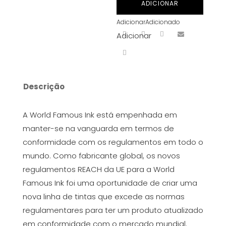
ADICIONAR
Red
Adicionar
Adicionado
2
Adicionar
30ml
Descrição
A World Famous Ink está empenhada em
manter-se na vanguarda em termos de
conformidade com os regulamentos em todo o
mundo. Como fabricante global, os novos
regulamentos REACH da UE para a World
Famous Ink foi uma oportunidade de criar uma
nova linha de tintas que excede as normas
regulamentares para ter um produto atualizado
em conformidade com o mercado mundial.