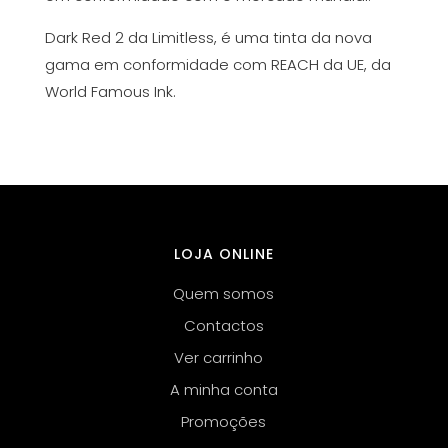
Dark Red 2 da Limitless, é uma tinta da nova
gama em conformidade com REACH da UE, da
World Famous Ink.
LOJA ONLINE
Quem somos
Contactos
Ver carrinho
A minha conta
Promoções