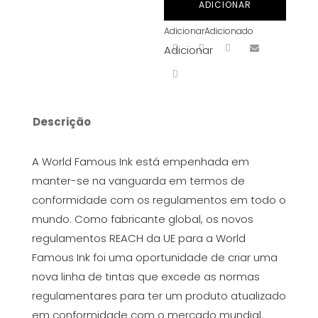
ADICIONAR
Black
Adicionar
Adicionado
30
Adicionar
ml
Descrição
A World Famous Ink está empenhada em
manter-se na vanguarda em termos de
conformidade com os regulamentos em todo o
mundo. Como fabricante global, os novos
regulamentos REACH da UE para a World
Famous Ink foi uma oportunidade de criar uma
nova linha de tintas que excede as normas
regulamentares para ter um produto atualizado
em conformidade com o mercado mundial.