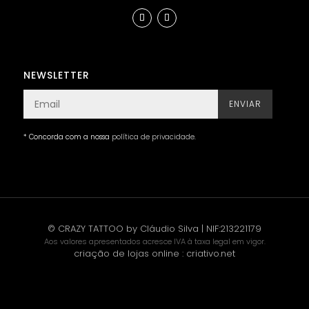
NEWSLETTER
ENVIAR
* Concorda com a nossa
política de privacidade
.
© CRAZY TATTOO by Cláudio Silva | NIF:213221179
Aos valores apresentados acresce IVA à taxa legal em vigor.
criação de lojas online
:
criativo.net