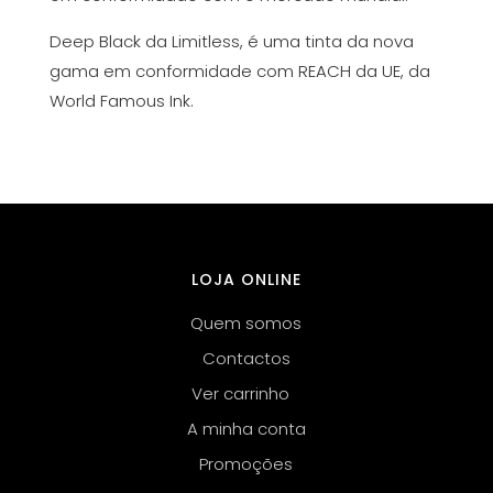
Deep Black da Limitless, é uma tinta da nova
gama em conformidade com REACH da UE, da
World Famous Ink.
LOJA ONLINE
Quem somos
Contactos
Ver carrinho
A minha conta
Promoções