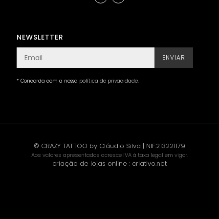
NEWSLETTER
ENVIAR
* Concorda com a nossa
política de privacidade
.
© CRAZY TATTOO by Cláudio Silva | NIF:213221179
Aos valores apresentados acresce IVA à taxa legal em vigor.
criação de lojas online
:
criativo.net