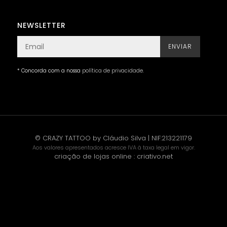
NEWSLETTER
ENVIAR
* Concorda com a nossa
política de privacidade
.
© CRAZY TATTOO by Cláudio Silva | NIF:213221179
Aos valores apresentados acresce IVA à taxa legal em vigor.
criação de lojas online
:
criativo.net