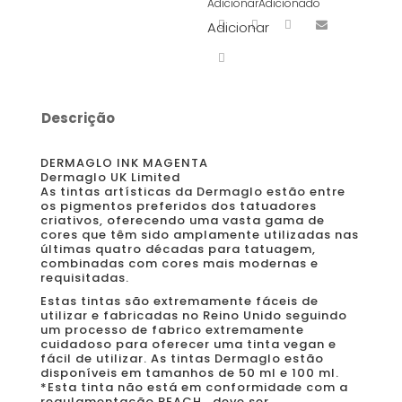
Adicionar
Adicionado
Adicionar
Descrição
DERMAGLO INK MAGENTA
Dermaglo UK Limited
As tintas artísticas da Dermaglo estão entre
os pigmentos preferidos dos tatuadores
criativos, oferecendo uma vasta gama de
cores que têm sido amplamente utilizadas nas
últimas quatro décadas para tatuagem,
combinadas com cores mais modernas e
requisitadas.
Estas tintas são extremamente fáceis de
utilizar e fabricadas no Reino Unido seguindo
um processo de fabrico extremamente
cuidadoso para oferecer uma tinta vegan e
fácil de utilizar. As tintas Dermaglo estão
disponíveis em tamanhos de 50 ml e 100 ml.
*Esta tinta não está em conformidade com a
regulamentação REACH , deve ser