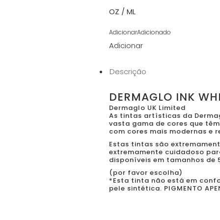
OZ / ML
Adicionar
Adicionado
Adicionar
Descrição
DERMAGLO INK WH
Dermaglo UK Limited
As tintas artísticas da Derm
vasta gama de cores que têm
com cores mais modernas e r
Estas tintas são extremamente
extremamente cuidadoso para 
disponíveis em tamanhos de 5
(por favor escolha)
*Esta tinta não está em con
pele sintética. PIGMENTO AP