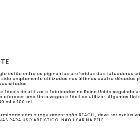
ITE
aglo estão entre os pigmentos preferidos dos tatuadores c
 sido amplamente utilizadas nas últimas quatro décadas
equisitadas.
 fáceis de utilizar e fabricadas no Reino Unido seguindo 
oferecer uma tinta vegan e fácil de utilizar. Algumas tin
0 ml e 100 ml.
formidade com a regulamentação REACH , deve ser exclusiv
ENAS PARA USO ARTÍSTICO. NÃO USAR NA PELE.