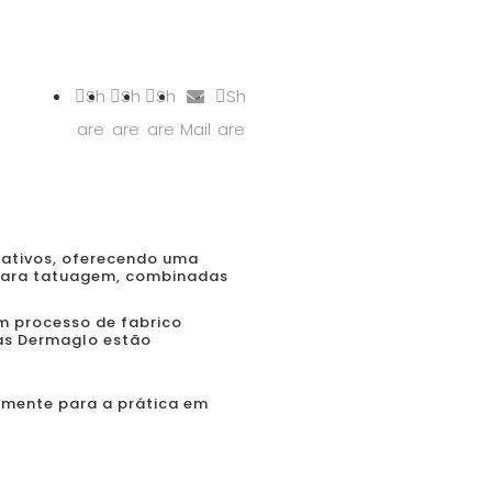
Sh
Sh
Sh
Sh
are
are
are
Mail
are
riativos, oferecendo uma
 para tatuagem, combinadas
um processo de fabrico
tas Dermaglo estão
amente para a prática em