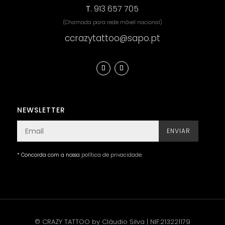
T.
913 657 705
(Chamada para rede móvel nacional)
ccrazytattoo@sapo.pt
NEWSLETTER
ENVIAR
* Concorda com a nossa
política de privacidade
.
© CRAZY TATTOO by Cláudio Silva | NIF:213221179