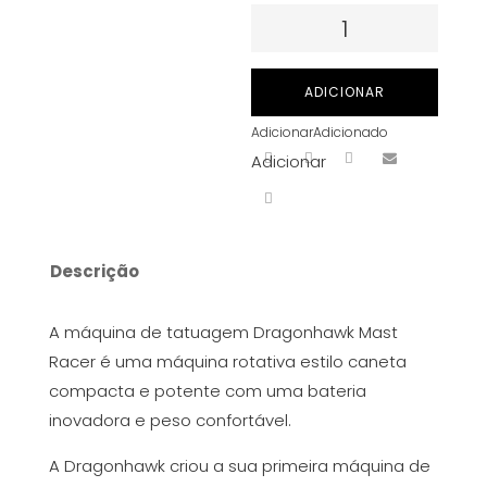
Quantidade
de
Dragonhawk
ADICIONAR
Mast
Adicionar
Adicionado
Racer
Adicionar
Wireless
-
Preto
-
Descrição
Traço
de
A máquina de tatuagem Dragonhawk Mast
4,0
Racer é uma máquina rotativa estilo caneta
mm
compacta e potente com uma bateria
x
inovadora e peso confortável.
2
battery
A Dragonhawk criou a sua primeira máquina de