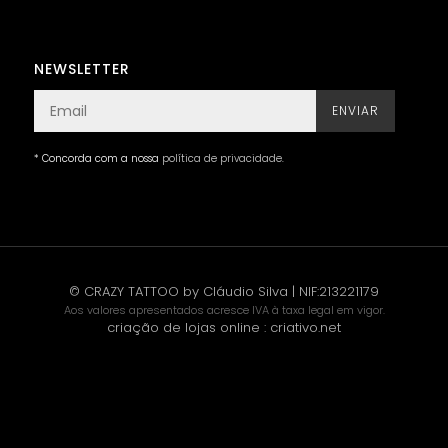
NEWSLETTER
ENVIAR
* Concorda com a nossa
política de privacidade
.
© CRAZY TATTOO by Cláudio Silva | NIF:213221179
Aos valores apresentados acresce IVA à taxa legal em vigor.
criação de lojas online
:
criativo.net