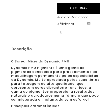
Dynamic
ADICIONAR
-
Adicionar
Adicionado
0
Adicionar
Boreal
Mixer
15
ml
Descrição
0 Boreal Mixer da Dynamic PMU.
Dynamic PMU Pigments é uma gama de
pigmentos concebida para procedimentos de
maquilhagem permanente pelos especialistas
da Dynamic. Muito apreciada pelas suas tintas
para tatuagem de alta qualidade, que
apresentam cores vibrantes e tons ricos, a
gama de pigmentos proporciona resultados
naturais e duradouros numa fórmula que pode
ser misturada e implantada sem esforço!
Principais características: