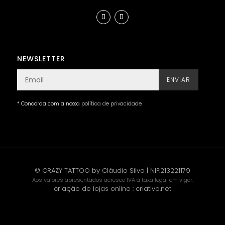
NEWSLETTER
ENVIAR
* Concorda com a nossa
política de privacidade
.
© CRAZY TATTOO by Cláudio Silva | NIF:213221179
Aos valores apresentados acresce IVA à taxa legal em vigor.
criação de lojas online
:
criativo.net