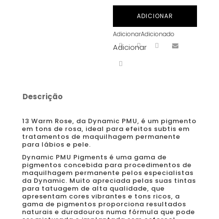
Dynamic
ADICIONAR
-
Adicionar
Adicionado
13
Adicionar
Warm
Rose
15
ml
Descrição
13 Warm Rose, da Dynamic PMU, é um pigmento
em tons de rosa, ideal para efeitos subtis em
tratamentos de maquilhagem permanente
para lábios e pele.
Dynamic PMU Pigments é uma gama de
pigmentos concebida para procedimentos de
maquilhagem permanente pelos especialistas
da Dynamic. Muito apreciada pelas suas tintas
para tatuagem de alta qualidade, que
apresentam cores vibrantes e tons ricos, a
gama de pigmentos proporciona resultados
naturais e duradouros numa fórmula que pode