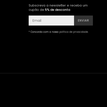
Subscreva a newsletter e receba um
cupão de
5% de desconto
.
ENVIAR
* Concorda com a nossa
política de privacidade
.