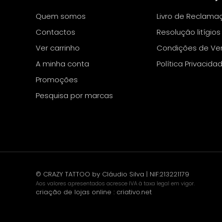
Quem somos
Livro de Reclama
Contactos
Resolução litígios
Ver carrinho
Condições de Ve
A minha conta
Política Privacida
Promoções
Pesquisa por marcas
© CRAZY TATTOO by Cláudio Silva | NIF:213221179
Aos valores apresentados acresce IVA à taxa legal em vigor.
criação de lojas online
:
criativo.net