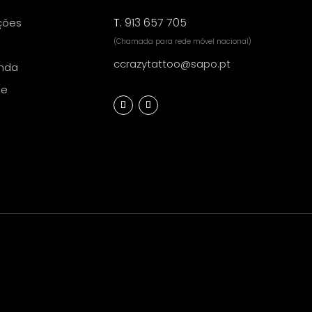
T.
913 657 705
ções
(Chamada para rede móvel nacional)
ccrazytattoo@sapo.pt
nda
de