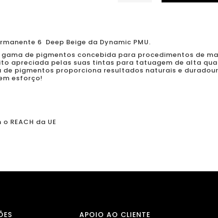
de
Dynamic
-
6
rmanente 6 Deep Beige da Dynamic PMU.
Deep
 gama de pigmentos concebida para procedimentos de m
ito apreciada pelas suas tintas para tatuagem de alta qu
Beige
ma de pigmentos proporciona resultados naturais e durado
em esforço!
15
ml
 o REACH da UE
ÕES
APOIO AO CLIENTE