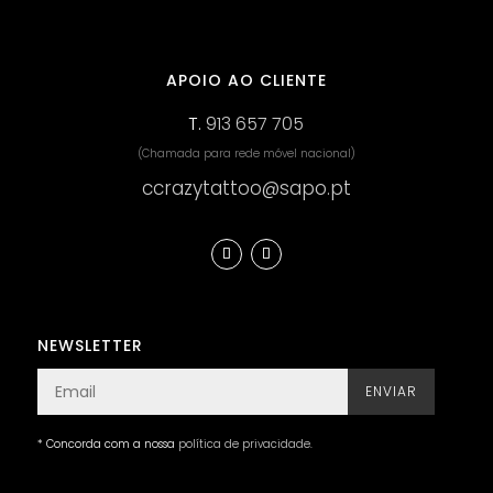
APOIO AO CLIENTE
T.
913 657 705
(Chamada para rede móvel nacional)
ccrazytattoo@sapo.pt
NEWSLETTER
ENVIAR
* Concorda com a nossa
política de privacidade
.