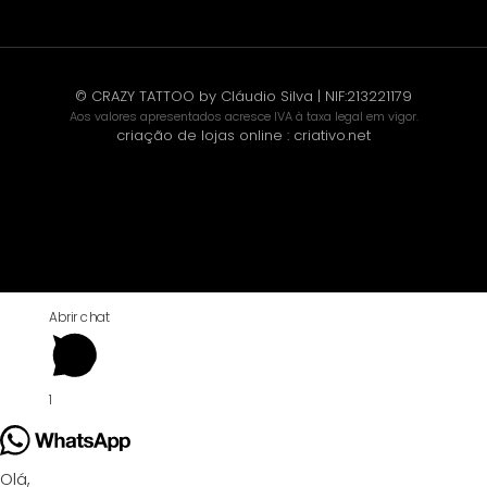
© CRAZY TATTOO by Cláudio Silva | NIF:213221179
Aos valores apresentados acresce IVA à taxa legal em vigor.
criação de lojas online
:
criativo.net
Abrir chat
1
Olá,