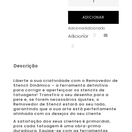
de
Dynamic
ADICIONAR
Stencil
Adicionar
Adicionado
Magic
Adicionar
Remover
8oz/240ml
Descrição
Liberte a sua criatividade com o Removedor de
Stencil Dinâmico – a ferramenta definitiva
para corrigir e aperfeiçoar os stencils de
tatuagens! Transfira o seu desenho para a
pele e, se forem necessários ajustes, o
Removedor de Stencil estará ao seu lado,
garantindo que a sua arte está perfeitamente
alinhada com os desejos do seu cliente.
A satisfação dos seus clientes é primordial,
pois cada tatuagem é uma obra-prima
duradoura. Equipe-se com as ferramentas