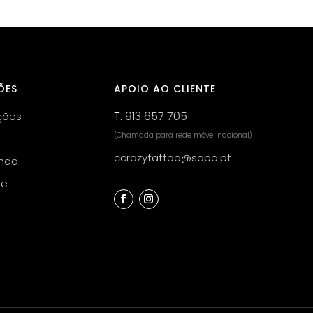
ÕES
APOIO AO CLIENTE
T.
913 657 705
ções
(Chamada para rede móvel nacional)
ccrazytattoo@sapo.pt
nda
de