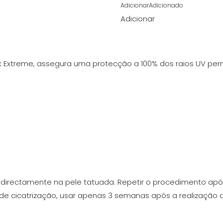
Adicionar
Adicionado
Adicionar
ick Extreme, assegura uma protecção a 100% dos raios UV perm
k directamente na pele tatuada. Repetir o procedimento ap
o de cicatrização, usar apenas 3 semanas após a realização