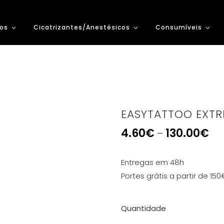
os
Cicatrizantes/Anestésicos
Consumíveis
EASYTATTOO EXTR
4.60
€
130.00
€
–
Entregas em 48h
Portes grátis a partir de 150
Quantidade