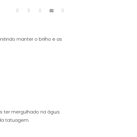
itindo manter o brilho e as
ós ter mergulhado na água.
 da tatuagem.