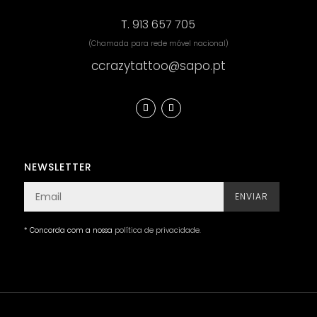
T.
913 657 705
(Chamada para rede móvel nacional)
ccrazytattoo@sapo.pt
NEWSLETTER
ENVIAR
* Concorda com a nossa
política de privacidade
.