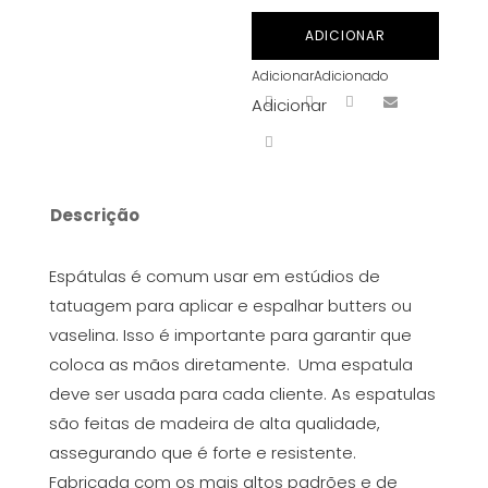
ESPÁTULAS
ADICIONAR
DE
Adicionar
Adicionado
MADEIRA
Adicionar
100
UND
Descrição
Espátulas é comum usar ​​em estúdios de
tatuagem para aplicar e espalhar butters ou
vaselina. Isso é importante para garantir que
coloca as mãos diretamente. Uma espatula
deve ser usada para cada cliente. As espatulas
são feitas de madeira de alta qualidade,
assegurando que é forte e resistente.
Fabricada com os mais altos padrões e de