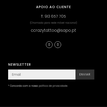
APOIO AO CLIENTE
T.
913 657 705
(Chamada para rede móvel nacional)
ccrazytattoo@sapo.pt
NEWSLETTER
ENVIAR
* Concorda com a nossa
política de privacidade
.