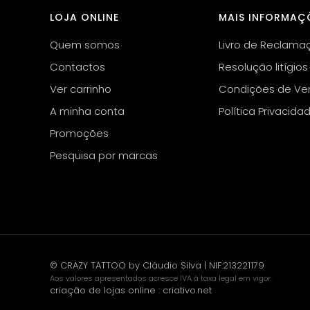
LOJA ONLINE
MAIS INFORMAÇ
Quem somos
Livro de Reclama
Contactos
Resolução litígios
Ver carrinho
Condições de Ve
A minha conta
Política Privacida
Promoções
Pesquisa por marcas
© CRAZY TATTOO by Cláudio Silva | NIF:213221179
Aos valores apresentados acresce IVA à taxa legal em vigor.
criação de lojas online
:
criativo.net