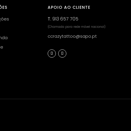
ÕES
APOIO AO CLIENTE
T.
913 657 705
ções
(Chamada para rede móvel nacional)
ccrazytattoo@sapo.pt
nda
de