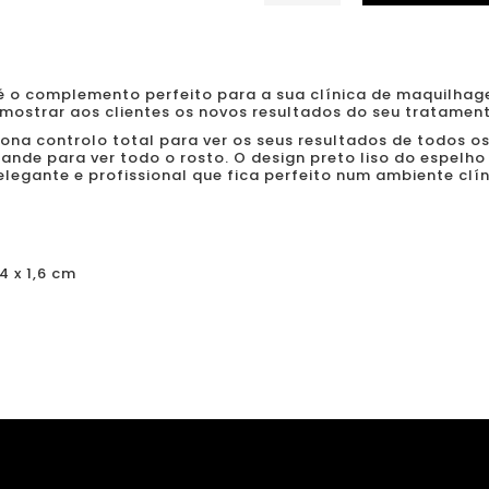
de
Espelho
de
mão
é o complemento perfeito para a sua clínica de maquilh
mostrar aos clientes os novos resultados do seu tratamen
Beauty
ona controlo total para ver os seus resultados de todos o
nde para ver todo o rosto. O design preto liso do espelho
legante e profissional que fica perfeito num ambiente clín
4 x 1,6 cm