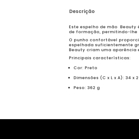
Descrição
Este espelho de mão Beauty 
de formação, permitindo-lhe 
O punho confortável proporci
espelhada suficientemente gra
Beauty criam uma aparência e
Principais características:
Cor: Preto
Dimensões (C x L x A): 34 x 2
Peso: 362 g