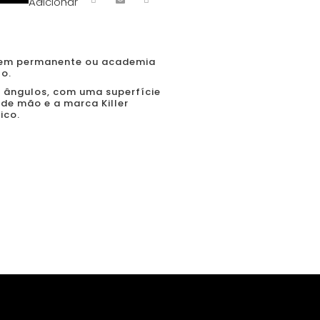
Adicionar
agem permanente ou academia
to.
s ângulos, com uma superfície
 de mão e a marca Killer
ico.