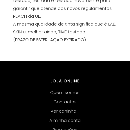
testada, testada e testada novamente para
garantir que atende aos novos regulamentos
REACH da UE.
A mesma qualidade de tinta significa que é LAB,
SKIN e, melhor ainda, TIME testado.
(PRAZO DE ESTERILAÇÃO EXPIRADO)
LOJA ONLINE
Quem somos
Contactos
Ver carrinho
A minha conta
Promoções