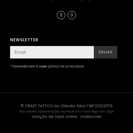
NEWSLETTER
ENVIAR
* Concorda com a nossa
política de privacidade
.
© CRAZY TATTOO by Cláudio Silva | NIF:213221179
Aos valores apresentados acresce IVA à taxa legal em vigor.
criação de lojas online
:
criativo.net