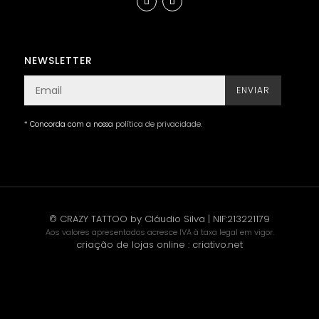
NEWSLETTER
ENVIAR
* Concorda com a nossa
política de privacidade
.
© CRAZY TATTOO by Cláudio Silva | NIF:213221179
Aos valores apresentados acresce IVA à taxa legal em vigor.
criação de lojas online
:
criativo.net