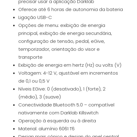
precisar usar a aplicação Darklab
Oferece até 6 horas de autonomia da bateria
Ligação USB-C
Opções de menu: exibição de energia
principal, exibição de energia secundária,
configuração de tensão, pedal, eGive,
temporizador, orientação do visor e
transporte
Exibição de energia em hertz (Hz) ou volts (V)
Voltagem: 4-12 V, ajustável em incrementos
de 0,1 ou 0,5 V
Níveis EGive: 0 (desativado), 1 (forte), 2
(médio), 3 (suave)
Conectividade Bluetooth 5.0 – compatível
nativamente com Darklab Killswitch
Operação à esquerda ou à direita
Material: alumínio 6061 T6
Design mais cónico e design do anel central