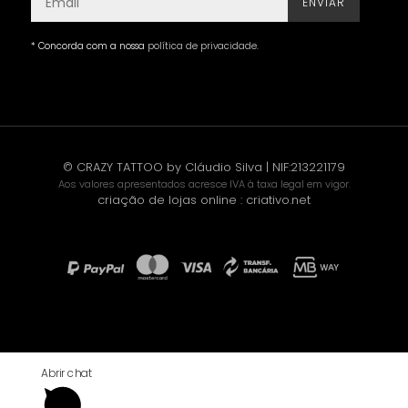
ENVIAR
* Concorda com a nossa
política de privacidade
.
© CRAZY TATTOO by Cláudio Silva | NIF:213221179
Aos valores apresentados acresce IVA à taxa legal em vigor.
criação de lojas online
:
criativo.net
Abrir chat