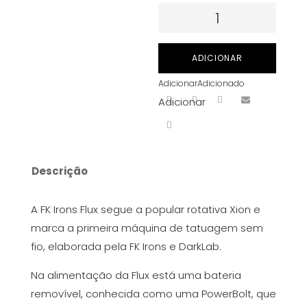
Quantidade
de
FK
ADICIONAR
Irons
Adicionar
Adicionado
Spektra
Adicionar
Flux
com
PowerBolt
adicional
Descrição
-
Chromium
A FK Irons Flux segue a popular rotativa Xion e
marca a primeira máquina de tatuagem sem
fio, elaborada pela FK Irons e DarkLab.
Na alimentação da Flux está uma bateria
removível, conhecida como uma PowerBolt, que