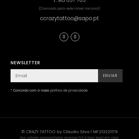
T.
913 657 705
(Chamada para rede móvel nacional)
ccrazytattoo@sapo.pt
NEWSLETTER
ENVIAR
* Concorda com a nossa
política de privacidade
.
© CRAZY TATTOO by Cláudio Silva | NIF:213221179
Aos valores apresentados acresce IVA à taxa legal em vigor.