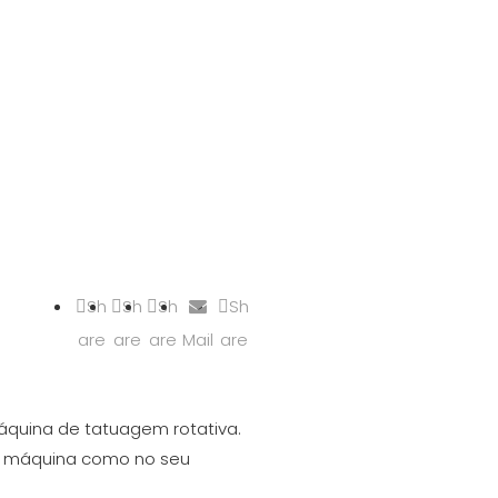
Sh
Sh
Sh
Sh
are
are
are
Mail
are
áquina de tatuagem rotativa.
da máquina como no seu