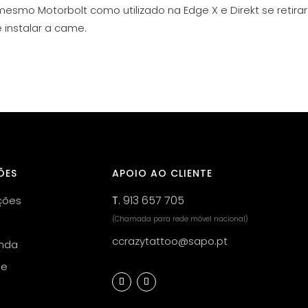
 mesmo Motorbolt como utilizado na Edge X e Direkt se retir
 instalar a came.
ÕES
APOIO AO CLIENTE
T.
913 657 705
ções
(Chamada para rede móvel nacional)
ccrazytattoo@sapo.pt
nda
de