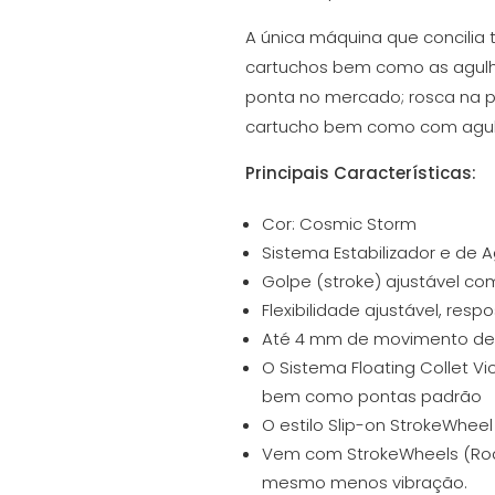
(Edição
A única máquina que concilia 
Especial)
cartuchos bem como as agulhas
ponta no mercado; rosca na po
cartucho bem como com agulha
Principais Características:
Cor: Cosmic Storm
Sistema Estabilizador e de A
Golpe (stroke) ajustável co
Flexibilidade ajustável, re
Até 4 mm de movimento de f
O Sistema Floating Collet V
bem como pontas padrão
O estilo Slip-on StrokeWhee
Vem com StrokeWheels (Ro
mesmo menos vibração.