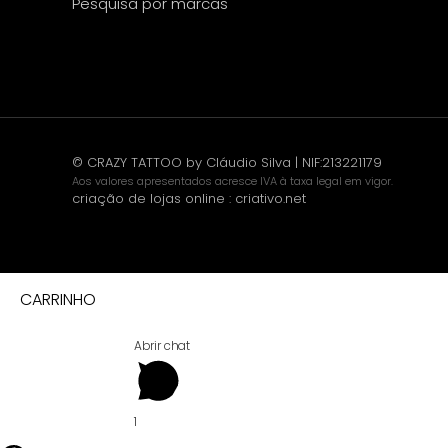
Pesquisa por marcas
© CRAZY TATTOO by Cláudio Silva | NIF:213221179
Aos valores apresentados acresce IVA à taxa legal em vigor.
criação de lojas online
:
criativo.net
CARRINHO
Abrir chat
1