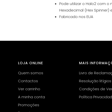
Pode utilizar o Halo2 com o
Hexadecimal (Hex Spinner) e
Fabricado nos EUA
LOJA ONLINE
MAIS INFORMAÇ
Quem somos
Livro de Reclama
Contactos
Resolução litígios
Ver carrinho
Condições de Ve
A minha conta
Política Privacida
Promoções