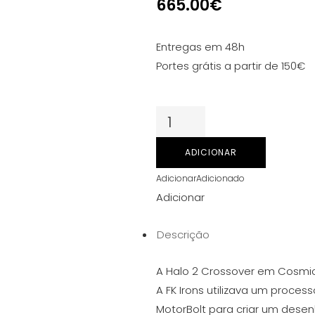
665.00
€
Entregas em 48h
Portes grátis a partir de 150€
Quantidade
de
FK
ADICIONAR
Irons
Adicionar
Adicionado
Spektra
Adicionar
Halo
2
Descrição
Crossover
-
A Halo 2 Crossover em Cosmic
Cosmic
A FK Irons utilizava um proc
Storm
MotorBolt para criar um dese