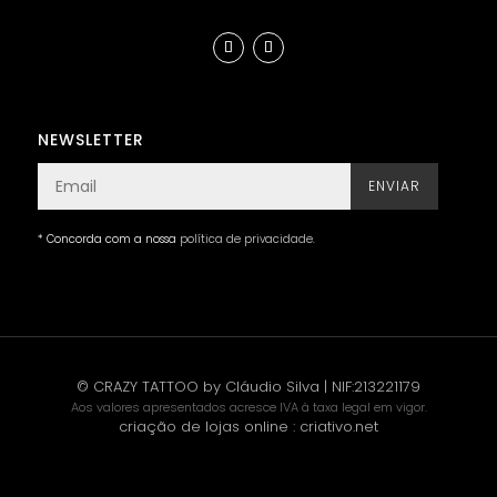
NEWSLETTER
ENVIAR
* Concorda com a nossa
política de privacidade
.
© CRAZY TATTOO by Cláudio Silva | NIF:213221179
Aos valores apresentados acresce IVA à taxa legal em vigor.
criação de lojas online
:
criativo.net