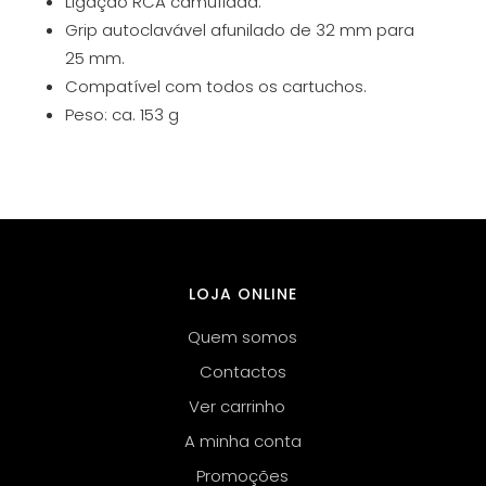
Ligação RCA camuflada.
Grip autoclavável afunilado de 32 mm para
25 mm.
Compatível com todos os cartuchos.
Peso: ca. 153 g
LOJA ONLINE
Quem somos
Contactos
Ver carrinho
A minha conta
Promoções