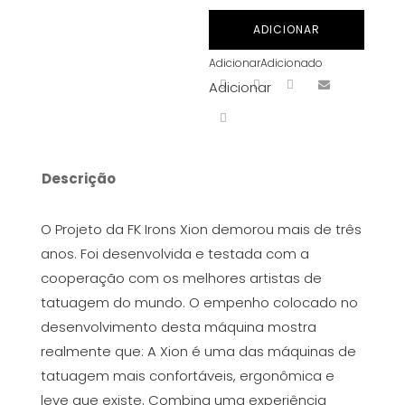
FK
ADICIONAR
Irons
Adicionar
Adicionado
Spektra
Adicionar
Xion
em
Preto
/
Descrição
Seafoam
O Projeto da FK Irons Xion demorou mais de três
anos. Foi desenvolvida e testada com a
cooperação com os melhores artistas de
tatuagem do mundo. O empenho colocado no
desenvolvimento desta máquina mostra
realmente que: A Xion é uma das máquinas de
tatuagem mais confortáveis, ergonômica e
leve que existe. Combina uma experiência