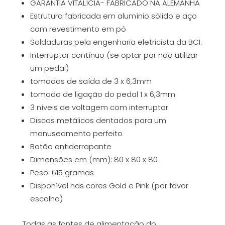
GARANTIA VITALÍCIA- FABRICADO NA ALEMANHA
Estrutura fabricada em alumínio sólido e aço
com revestimento em pó
Soldaduras pela engenharia eletricista da BCI.
Interruptor contínuo (se optar por não utilizar
um pedal)
tomadas de saída de 3 x 6,3mm
tomada de ligação do pedal 1 x 6,3mm
3 níveis de voltagem com interruptor
Discos metálicos dentados para um
manuseamento perfeito
Botão antiderrapante
Dimensões em (mm): 80 x 80 x 80
Peso: 615 gramas
Disponível nas cores Gold e Pink (por favor
escolha)
Todas as fontes de alimentação do