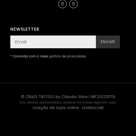
NEWSLETTER
ENVIAR
* Concorda com a nossa
política de privacidade
.
© CRAZY TATTOO by Cláudio Silva | NIF:213221179
Aos valores apresentados acresce IVA à taxa legal em vigor.
criação de lojas online
:
criativo.net