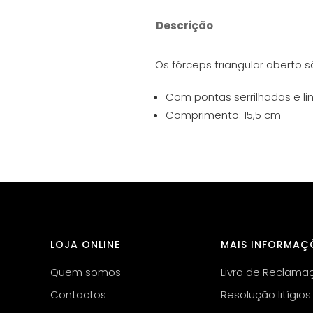
Descrição
Os fórceps triangular aberto 
Com pontas serrilhadas e lin
Comprimento: 15,5 cm
LOJA ONLINE
MAIS INFORMAÇ
Quem somos
Livro de Reclama
Contactos
Resolução litígios