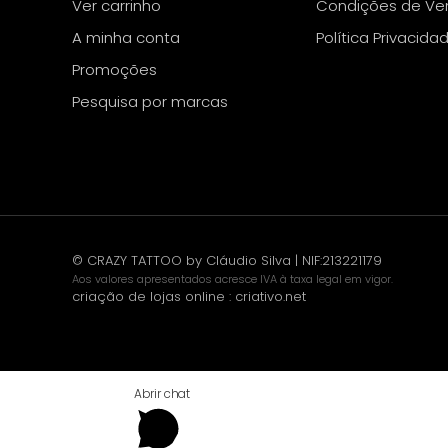
Ver carrinho
Condições de Ve
A minha conta
Política Privacida
Promoções
Pesquisa por marcas
© CRAZY TATTOO by Cláudio Silva | NIF:213221179
Aos valores apresentados acresce IVA à taxa legal em vigor.
criação de lojas online
:
criativo.net
Abrir chat