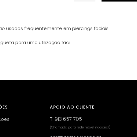
de
Fórceps
Triangular
Aberto
são usados frequentemente em piercings faciais.
gueta para uma utilização fácil.
ÕES
APOIO AO CLIENTE
T.
913 657 705
ções
(Chamada para rede móvel nacional)