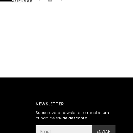
Adicionar
NEWSLETTER
Subscreva a newsletter e receba um
cupão de
5% de desconto
.
ENVIAR