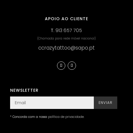
APOIO AO CLIENTE
T.
913 657 705
(Chamada para rede móvel nacional)
ccrazytattoo@sapo.pt
NEWSLETTER
ENVIAR
* Concorda com a nossa
política de privacidade
.