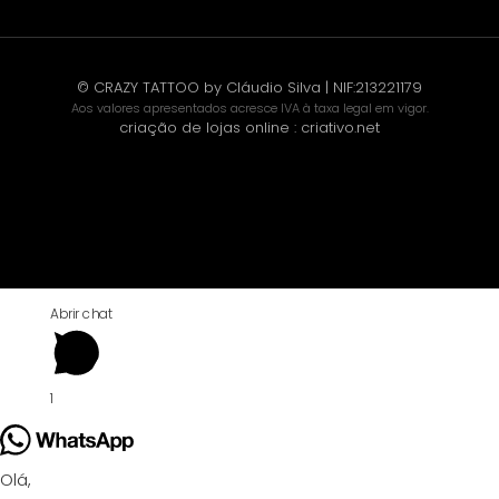
© CRAZY TATTOO by Cláudio Silva | NIF:213221179
Aos valores apresentados acresce IVA à taxa legal em vigor.
criação de lojas online
:
criativo.net
Abrir chat
1
Olá,