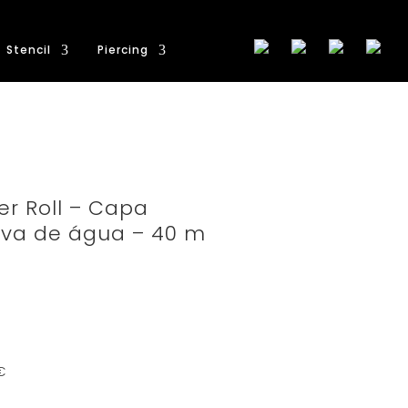
Stencil
Piercing
er Roll – Capa
rova de água – 40 m
€