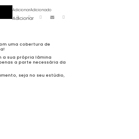
Adicionar
Adicionado
Adicionar
 com uma cobertura de
ua!
a sua própria lâmina
apenas a parte necessária da
amento, seja no seu estúdio,