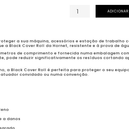
Quantidade
ADICIONAR
de
Hornet
Black
Cover
roteger a sua máquina, acessórios e estação de trabalho
e a Black Cover Roll da Hornet, resistente e à prova de ág
Roll
 metros de comprimento e fornecida numa embalagem com 
-
rte, pode reduzir significativamente os resíduos cortando 
Capa
eno, a Black Cover Roll é perfeita para proteger o seu equip
profissional
tatuador convidado ou numa convenção.
à
prova
de
água
-
ileno
40
te a danos
m
tegrado