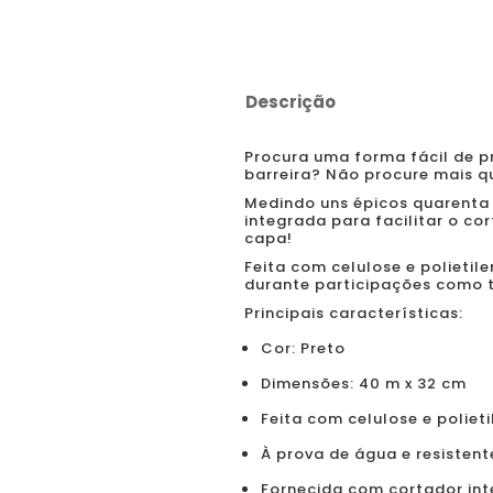
Descrição
Procura uma forma fácil de p
barreira? Não procure mais qu
Medindo uns épicos quarenta
integrada para facilitar o co
capa!
Feita com celulose e polietil
durante participações como 
Principais características:
Cor: Preto
Dimensões: 40 m x 32 cm
Feita com celulose e poliet
À prova de água e resisten
Fornecida com cortador in