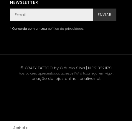
NEWSLETTER
ENVIAR
* Concorda com a nossa
política de privacidade
.
© CRAZY TATTOO by Cláudio Silva | NIF:213221179
Aos valores apresentados acresce IVA à taxa legal em vigor.
criação de lojas online
:
criativo.net
Abrir chat