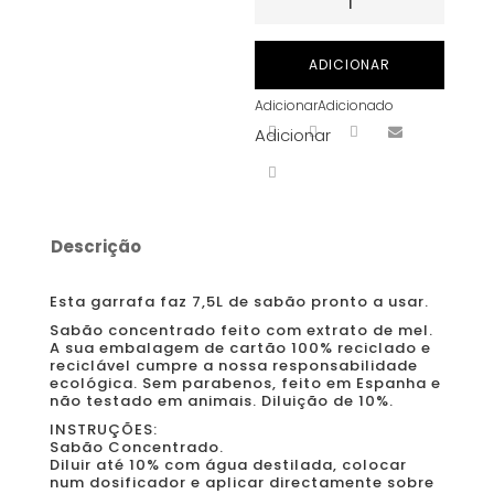
de
Hornet
ADICIONAR
Honey
Adicionar
Adicionado
Soap
Adicionar
Concentrado
–
750ml
Descrição
Esta garrafa faz 7,5L de sabão pronto a usar.
Sabão concentrado feito com extrato de mel.
A sua embalagem de cartão 100% reciclado e
reciclável cumpre a nossa responsabilidade
ecológica. Sem parabenos, feito em Espanha e
não testado em animais. Diluição de 10%.
INSTRUÇÕES:
Sabão Concentrado.
Diluir até 10% com água destilada, colocar
num dosificador e aplicar directamente sobre