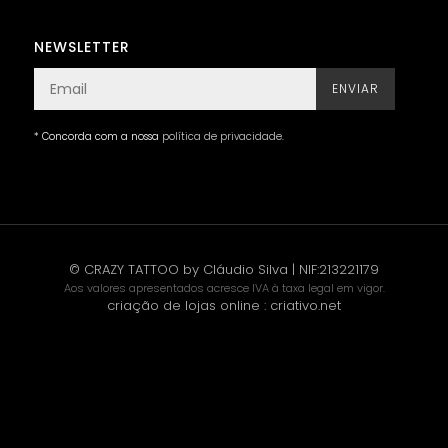
NEWSLETTER
ENVIAR
* Concorda com a nossa
política de privacidade
.
© CRAZY TATTOO by Cláudio Silva | NIF:213221179
Aos valores apresentados acresce IVA à taxa legal em vigor.
criação de lojas online
:
criativo.net