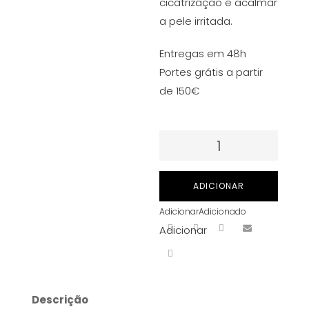
cicatrização e acalmar
a pele irritada.
Entregas em 48h
Portes grátis a partir
de 150€
Quantidade
de
INKEEZE
ADICIONAR
PURPLE
Adicionar
Adicionado
GLIDE
Adicionar
6
OZ
Descrição