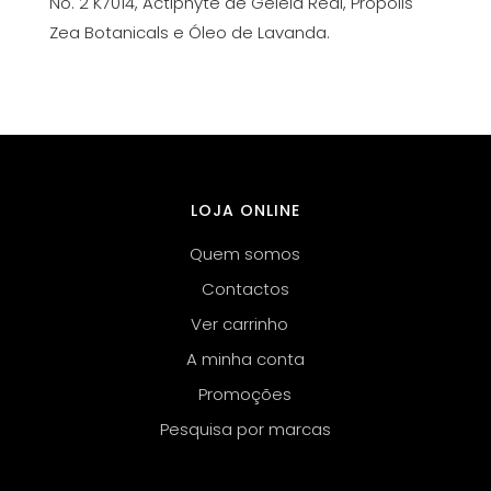
No. 2 K7014, Actiphyte de Geleia Real, Própolis
Zea Botanicals e Óleo de Lavanda.
LOJA ONLINE
Quem somos
Contactos
Ver carrinho
A minha conta
Promoções
Pesquisa por marcas