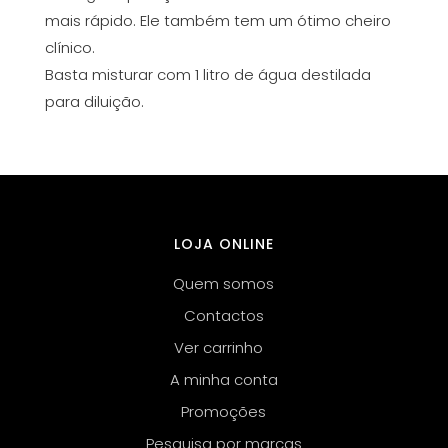
mais rápido. Ele também tem um ótimo cheiro
clínico.
Basta misturar com 1 litro de água destilada
para diluição.
LOJA ONLINE
Quem somos
Contactos
Ver carrinho
A minha conta
Promoções
Pesquisa por marcas