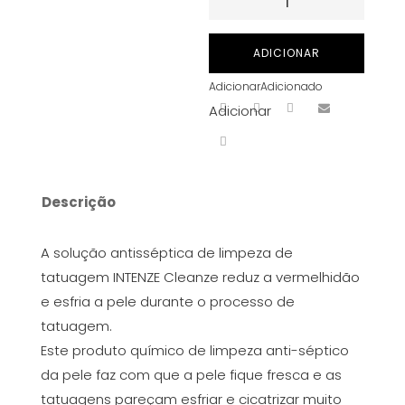
de
INTENZE
ADICIONAR
CLEANZE
Adicionar
Adicionado
CONCENTRATE
Adicionar
12OZ
(355ML)
Descrição
A solução antisséptica de limpeza de
tatuagem INTENZE Cleanze reduz a vermelhidão
e esfria a pele durante o processo de
tatuagem.
Este produto químico de limpeza anti-séptico
da pele faz com que a pele fique fresca e as
tatuagens pareçam esfriar e cicatrizar muito