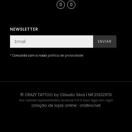
NEWSLETTER
ENVIAR
* Concorda com a nossa
política de privacidade
.
© CRAZY TATTOO by Cláudio Silva | NIF:213221179
Aos valores apresentados acresce IVA à taxa legal em vigor.
criação de lojas online
:
criativo.net