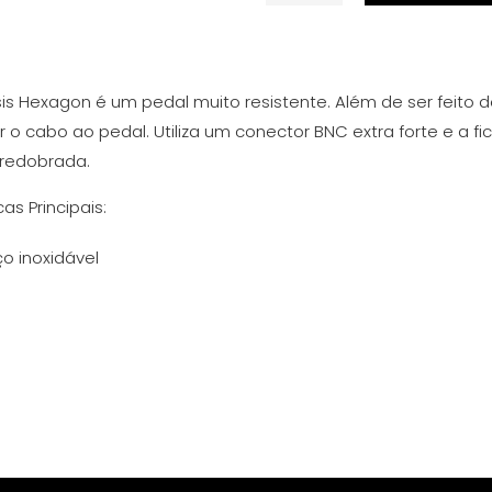
de
Interruptor
de
Pé
 Hexagon é um pedal muito resistente. Além de ser feito 
HEXAGON
o cabo ao pedal. Utiliza um conector BNC extra forte e a f
Nemesis
 redobrada.
as Principais:
o inoxidável