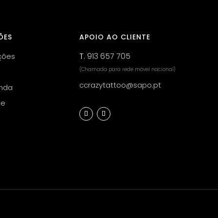
ÕES
APOIO AO CLIENTE
T.
913 657 705
ções
(Chamada para rede móvel nacional)
ccrazytattoo@sapo.pt
nda
de