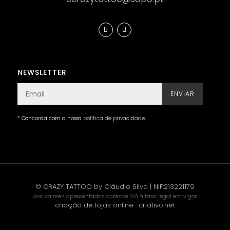
NEWSLETTER
ENVIAR
* Concorda com a nossa
política de privacidade
.
© CRAZY TATTOO by Cláudio Silva | NIF:213221179
Aos valores apresentados acresce IVA à taxa legal em vigor.
criação de lojas online
:
criativo.net