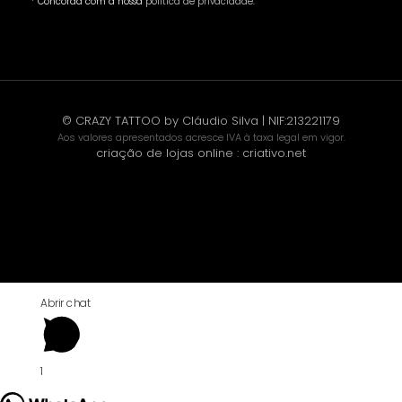
* Concorda com a nossa
política de privacidade
.
© CRAZY TATTOO by Cláudio Silva | NIF:213221179
Aos valores apresentados acresce IVA à taxa legal em vigor.
criação de lojas online
:
criativo.net
Abrir chat
1