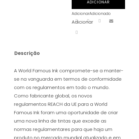
ADICIONAR
Blue
Adicionar
Adicionado
2
Adicionar
v2
30
ml
Descrição
A World Famous Ink compromete-se a manter-
se na vanguarda em termos de conformidade
com os regulamentos em todo o mundo.
Como fabricante global, os novos
regulamentos REACH da UE para a World
Famous Ink foram uma oportunidade de criar
uma nova linha de tintas que excede as
normas regulamentares para que haja um
produto no mercado mundial atualizado e em