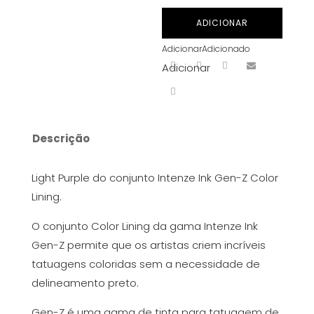
LIGHT
ADICIONAR
PURPLE
Adicionar
Adicionado
GEN-
Adicionar
Z
1OZ(30ML)
Descrição
Light Purple do conjunto Intenze Ink Gen-Z Color
Lining.
O conjunto Color Lining da gama Intenze Ink
Gen-Z permite que os artistas criem incríveis
tatuagens coloridas sem a necessidade de
delineamento preto.
Gen-Z é uma gama de tinta para tatuagem de