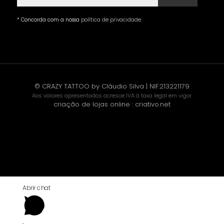
* Concorda com a nossa
política de privacidade
.
© CRAZY TATTOO by Cláudio Silva | NIF:213221179
Aos valores apresentados acresce IVA à taxa legal em vigor.
criação de lojas online
:
criativo.net
Abrir chat