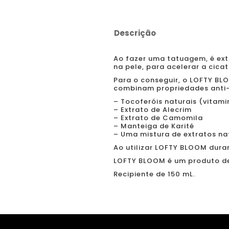
Descrição
Ao fazer uma tatuagem, é ext
na pele, para acelerar a cica
Para o conseguir, o LOFTY BL
combinam propriedades anti-i
– Tocoferóis naturais (vitami
– Extrato de Alecrim
– Extrato de Camomila
– Manteiga de Karité
– Uma mistura de extratos nat
Ao utilizar LOFTY BLOOM dura
LOFTY BLOOM é um produto de
Recipiente de 150 mL.