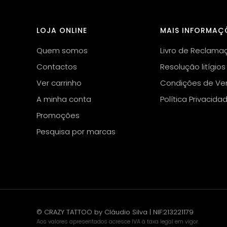
LOJA ONLINE
MAIS INFORMAÇ
Quem somos
Livro de Reclama
Contactos
Resolução litígios
Ver carrinho
Condições de Ve
A minha conta
Política Privacida
Promoções
Pesquisa por marcas
© CRAZY TATTOO by Cláudio Silva | NIF:213221179
Aos valores apresentados acresce IVA à taxa legal em vigor.