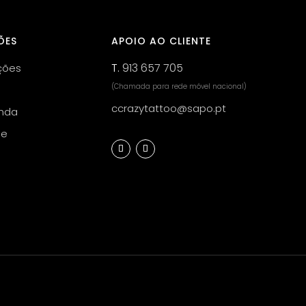
ÕES
APOIO AO CLIENTE
T.
913 657 705
ções
(Chamada para rede móvel nacional)
ccrazytattoo@sapo.pt
nda
de