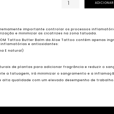
Quantidade
ADICIONAR
de
LOFTY
BLOOM
TATTOO
remamente importante controlar os processos inflamatóri
trização e minimizar as cicatrizes na zona tatuada.
BUTTER
OOM Tattoo Butter Balm da Aloe Tattoo contém apenas ingr
BALM
nflamatórias e antioxidantes:
150
na E natural)
mL.
urais de plantas para adicionar fragrância e reduzir o sa
nte a tatuagem, irá minimizar o sangramento e a inflamaçã
 alta qualidade com um elevado desempenho de trabalho