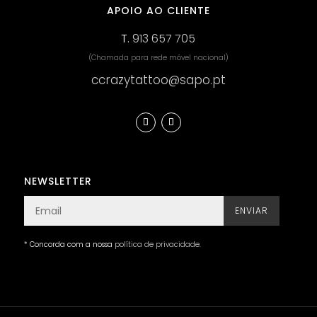
APOIO AO CLIENTE
T.
913 657 705
(Chamada para rede móvel nacional)
ccrazytattoo@sapo.pt
NEWSLETTER
ENVIAR
* Concorda com a nossa
política de privacidade
.