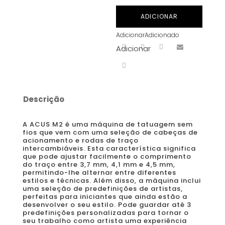
Máquina
ADICIONAR
de
Adicionar
Adicionado
tatuagem
Adicionar
ACUS
M2
Descrição
A ACUS M2 é uma máquina de tatuagem sem
fios que vem com uma seleção de cabeças de
acionamento e rodas de traço
intercambiáveis. Esta característica significa
que pode ajustar facilmente o comprimento
do traço entre 3,7 mm, 4,1 mm e 4,5 mm,
permitindo-lhe alternar entre diferentes
estilos e técnicas. Além disso, a máquina inclui
uma seleção de predefinições de artistas,
perfeitas para iniciantes que ainda estão a
desenvolver o seu estilo. Pode guardar até 3
predefinições personalizadas para tornar o
seu trabalho como artista uma experiência