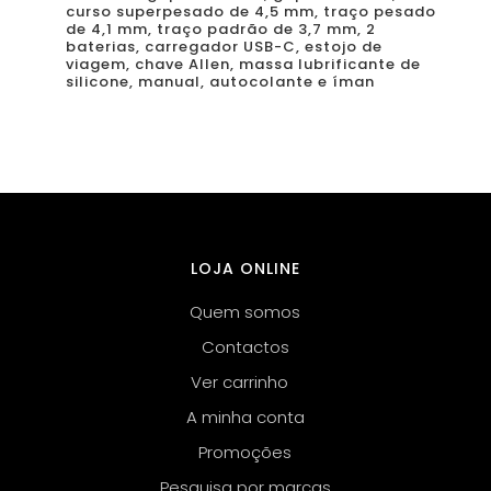
curso superpesado de 4,5 mm, traço pesado
de 4,1 mm, traço padrão de 3,7 mm, 2
baterias, carregador USB-C, estojo de
viagem, chave Allen, massa lubrificante de
silicone, manual, autocolante e íman
LOJA ONLINE
Quem somos
Contactos
Ver carrinho
A minha conta
Promoções
Pesquisa por marcas