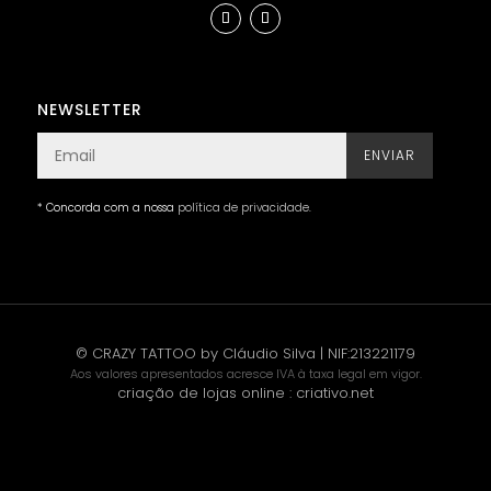
NEWSLETTER
ENVIAR
* Concorda com a nossa
política de privacidade
.
© CRAZY TATTOO by Cláudio Silva | NIF:213221179
Aos valores apresentados acresce IVA à taxa legal em vigor.
criação de lojas online
:
criativo.net