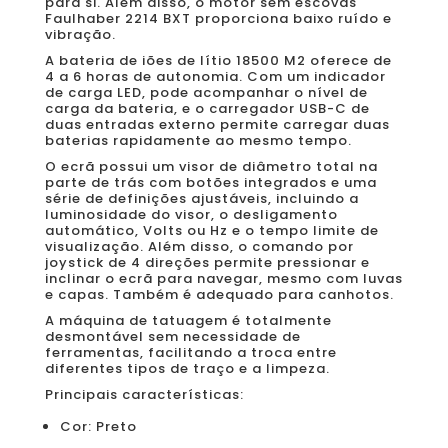
para si. Além disso, o motor sem escovas
Faulhaber 2214 BXT proporciona baixo ruído e
vibração.
A bateria de iões de lítio 18500 M2 oferece de
4 a 6 horas de autonomia. Com um indicador
de carga LED, pode acompanhar o nível de
carga da bateria, e o carregador USB-C de
duas entradas externo permite carregar duas
baterias rapidamente ao mesmo tempo.
O ecrã possui um visor de diâmetro total na
parte de trás com botões integrados e uma
série de definições ajustáveis, incluindo a
luminosidade do visor, o desligamento
automático, Volts ou Hz e o tempo limite de
visualização. Além disso, o comando por
joystick de 4 direções permite pressionar e
inclinar o ecrã para navegar, mesmo com luvas
e capas. Também é adequado para canhotos.
A máquina de tatuagem é totalmente
desmontável sem necessidade de
ferramentas, facilitando a troca entre
diferentes tipos de traço e a limpeza.
Principais características:
Cor: Preto