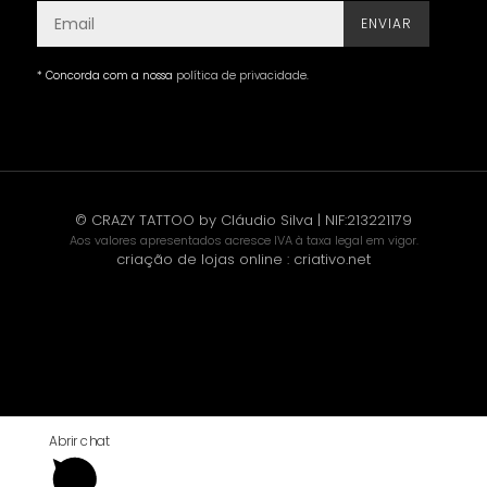
ENVIAR
* Concorda com a nossa
política de privacidade
.
© CRAZY TATTOO by Cláudio Silva | NIF:213221179
Aos valores apresentados acresce IVA à taxa legal em vigor.
criação de lojas online
:
criativo.net
Abrir chat