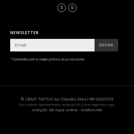
NEWSLETTER
ENVIAR
* Concorda com a nossa
política de privacidade
.
© CRAZY TATTOO by Cláudio Silva | NIF:213221179
Aos valores apresentados acresce IVA à taxa legal em vigor.
criação de lojas online
:
criativo.net