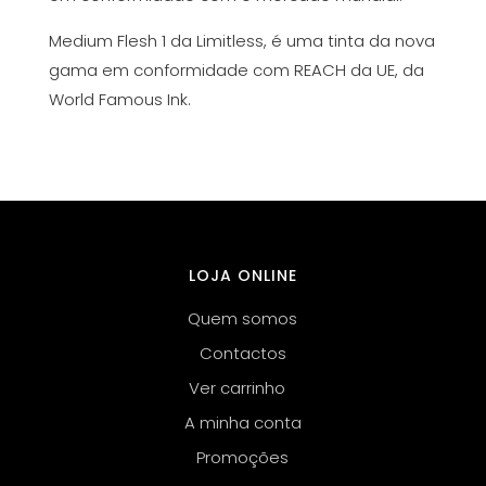
Medium Flesh 1 da Limitless, é uma tinta da nova
gama em conformidade com REACH da UE, da
World Famous Ink.
LOJA ONLINE
Quem somos
Contactos
Ver carrinho
A minha conta
Promoções