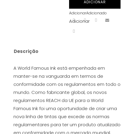
ADICIONAR
Flesh
Adicionar
Adicionado
1
Adicionar
30ml
Descrição
A World Famous Ink está empenhada em
manter-se na vanguarda em termos de
conformidade com os regulamentos em todo o
mundo. Como fabricante global, os novos
regulamentos REACH da UE para a World
Famous Ink foi uma oportunidade de criar uma
nova linha de tintas que excede as normas
regulamentares para ter um produto atualizado
em conformidade com o mercado mundial.