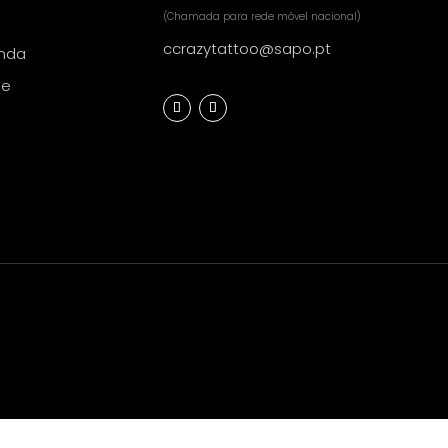
(Chamada para rede móvel nacional)
ccrazytattoo@sapo.pt
nda
de