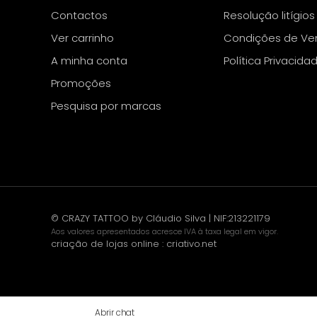
Contactos
Resolução litígios
Ver carrinho
Condições de Ve
A minha conta
Política Privacida
Promoções
Pesquisa por marcas
© CRAZY TATTOO by Cláudio Silva | NIF:213221179
Aos valores apresentados acresce IVA à taxa legal em vigor.
criação de lojas online
:
criativo.net
Abrir chat