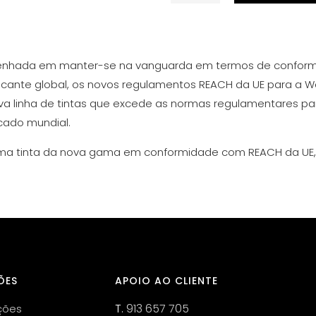
de
Medium
Red
1
penhada em manter-se na vanguarda em termos de confor
30
ante global, os novos regulamentos REACH da UE para a Wo
ml
va linha de tintas que excede as normas regulamentares pa
ado mundial.
 uma tinta da nova gama em conformidade com REACH da UE,
ÕES
APOIO AO CLIENTE
T.
913 657 705
ções