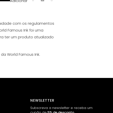
Adicionar
midade com os regulamentos
rld Famous Ink foi uma
ra ter um produto atualizado
 da World Famous Ink.
NEWSLETTER
Subscreva a newsletter e receba um
cupão de
5% de desconto
.