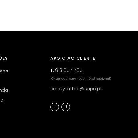
ÕES
APOIO AO CLIENTE
T.
913 657 705
ções
(Chamada para rede móvel nacional)
ccrazytattoo@sapo.pt
nda
de