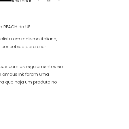
Adicionar
 o REACH da UE.
lista em realismo italiana,
i concebido para criar
dade com os regulamentos em
d Famous Ink foram uma
ra que haja um produto no