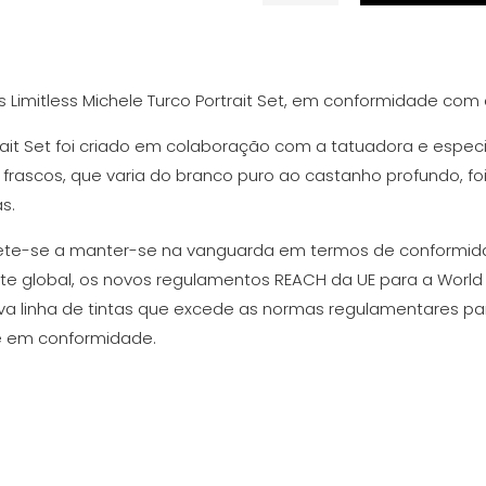
de
Medium
Skin
1
 Limitless Michele Turco Portrait Set, em conformidade com
30ml
ait Set foi criado em colaboração com a tatuadora e especia
 frascos, que varia do branco puro ao castanho profundo, fo
s.
ete-se a manter-se na vanguarda em termos de conformi
e global, os novos regulamentos REACH da UE para a Worl
va linha de tintas que excede as normas regulamentares pa
e em conformidade.