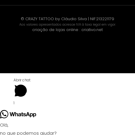
© CRAZY TATTOO by Cláudio Silva | NIF:213221179
Aos valores apresentados acresce IVA à taxa legal em vigor.
criação de lojas online
:
criativo.net
Abrir chat
1
Olá,
no que podemos ajudar?