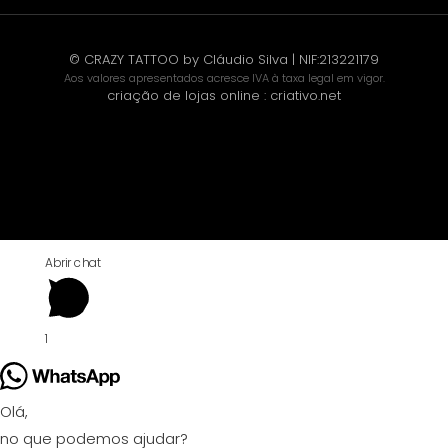
© CRAZY TATTOO by Cláudio Silva | NIF:213221179
Aos valores apresentados acresce IVA à taxa legal em vigor.
criação de lojas online
:
criativo.net
Abrir chat
1
Olá,
no que podemos ajudar?