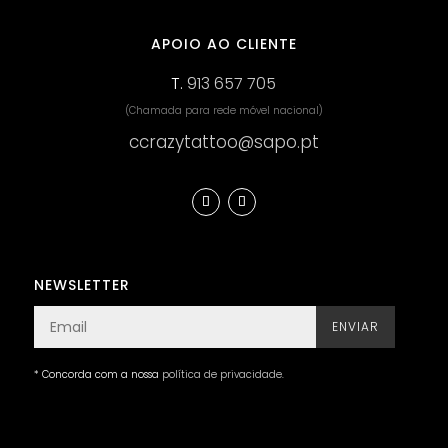
APOIO AO CLIENTE
T.
913 657 705
(Chamada para rede móvel nacional)
ccrazytattoo@sapo.pt
NEWSLETTER
ENVIAR
* Concorda com a nossa
política de privacidade
.