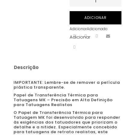
de
MK
ADICIONAR
Papel
Adicionar
Adicionado
Transferência
Adicionar
de
alta
definição
Descrição
IMPORTANTE: Lembre-se de remover a película
plástica transparente.
Papel de Transferência Térmica para
Tatuagens MK – Precisão em Alta Definição
para Tatuagens Realistas
O Papel de Transferência Térmica para
Tatuagem MK foi desenvolvido para responder
às exigências dos tatuadores que priorizam o
detalhe e a nitidez. Especialmente concebido
para tatuagens de retrato realistas, este