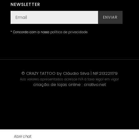
NEWSLETTER
ENVIAR
* Concorda com a nossa
política de privacidade
.
© CRAZY TATTOO by Cláudio Silva | NIF:213221179
Aos valores apresentados acresce IVA à taxa legal em vigor.
criação de lojas online
:
criativo.net
Abrir chat