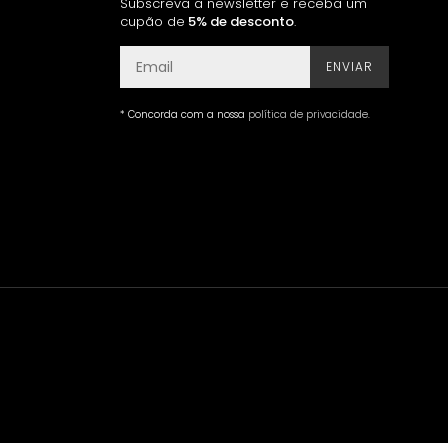
Subscreva a newsletter e receba um
cupão de
5% de desconto
.
ENVIAR
* Concorda com a nossa
política de privacidade
.