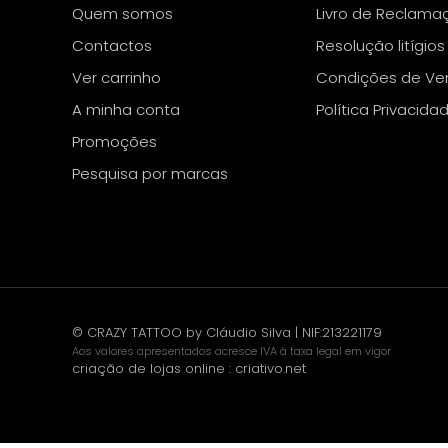
Quem somos
Livro de Reclama
Contactos
Resolução litígios
Ver carrinho
Condições de Ve
A minha conta
Política Privacida
Promoções
Pesquisa por marcas
© CRAZY TATTOO by Cláudio Silva | NIF:213221179
Aos valores apresentados acresce IVA à taxa legal em vigor.
criação de lojas online
:
criativo.net