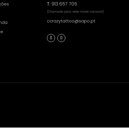
T.
913 657 705
ções
(Chamada para rede móvel nacional)
ccrazytattoo@sapo.pt
nda
de