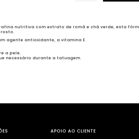
de
Moody
Candy
Glide
afina nutritiva com extrato de romã e chá verde, esta fórm
 rosto.
500ml
 agente antioxidante, a vitamina E.
e a pele.
ue necessário durante a tatuagem.
ÕES
APOIO AO CLIENTE