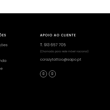
ÕES
APOIO AO CLIENTE
T.
913 657 705
ções
(Chamada para rede móvel nacional)
ccrazytattoo@sapo.pt
nda
de