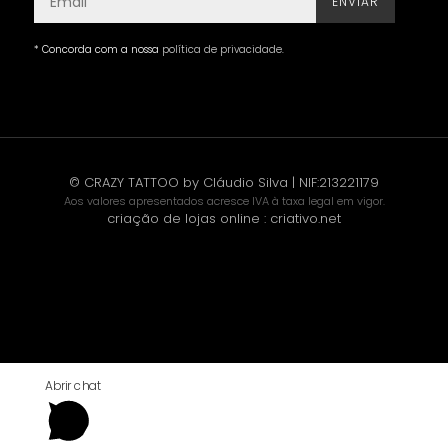
ENVIAR
* Concorda com a nossa
política de privacidade
.
© CRAZY TATTOO by Cláudio Silva | NIF:213221179
Aos valores apresentados acresce IVA à taxa legal em vigor.
criação de lojas online
:
criativo.net
Abrir chat