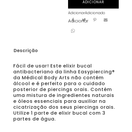
ADICIONAR
SOLUÇÃO
Adicionar
Adicionado
BUCAL
Adicionar
125
ml
Descrição
Fácil de usar! Este elixir bucal
antibacteriano da linha Easypiercing®
da Médical Body Arts não contém
álcool e é perfeito para o cuidado
posterior de piercings orais. Contém
uma mistura de ingredientes naturais
e óleos essenciais para auxiliar na
cicatrização dos seus piercings orais.
Utilize 1 parte de elixir bucal com 3
partes de água.