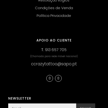
Resolução litígios
Condições de Venda
Política Privacidade
APOIO AO CLIENTE
T.
913 657 705
(Chamada para rede móvel nacional)
ccrazytattoo@sapo.pt
NEWSLETTER