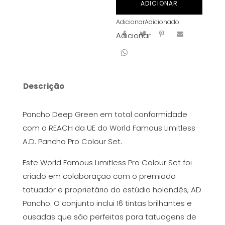
ADICIONAR
Deep
Adicionar
Adicionado
Green
Adicionar
30
ml
Descrição
Pancho Deep Green em total conformidade
com o REACH da UE do World Famous Limitless
A.D. Pancho Pro Colour Set.
Este World Famous Limitless Pro Colour Set foi
criado em colaboração com o premiado
tatuador e proprietário do estúdio holandês, AD
Pancho. O conjunto inclui 16 tintas brilhantes e
ousadas que são perfeitas para tatuagens de