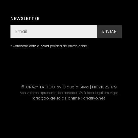
NEWSLETTER
ENVIAR
* Concorda com a nossa
política de privacidade
.
© CRAZY TATTOO by Cláudio Silva | NIF:213221179
Aos valores apresentados acresce IVA à taxa legal em vigor.
criação de lojas online
:
criativo.net