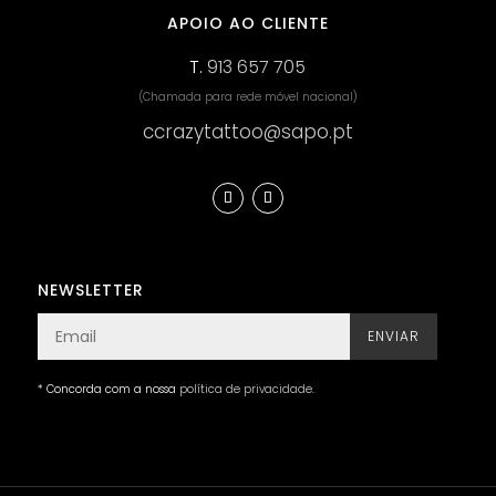
APOIO AO CLIENTE
T.
913 657 705
(Chamada para rede móvel nacional)
ccrazytattoo@sapo.pt
NEWSLETTER
ENVIAR
* Concorda com a nossa
política de privacidade
.