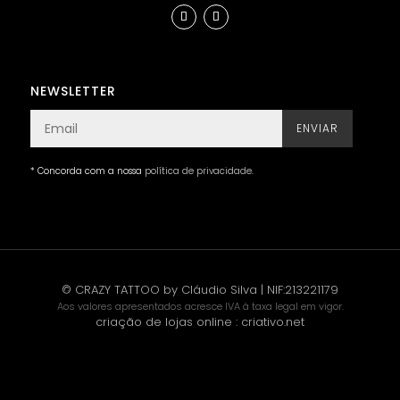
NEWSLETTER
ENVIAR
* Concorda com a nossa
política de privacidade
.
© CRAZY TATTOO by Cláudio Silva | NIF:213221179
Aos valores apresentados acresce IVA à taxa legal em vigor.
criação de lojas online
:
criativo.net