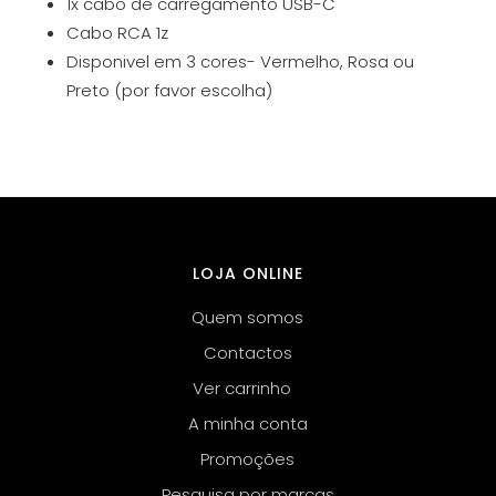
1x cabo de carregamento USB-C
Cabo RCA 1z
Disponivel em 3 cores- Vermelho, Rosa ou
Preto (por favor escolha)
LOJA ONLINE
Quem somos
Contactos
Ver carrinho
A minha conta
Promoções
Pesquisa por marcas