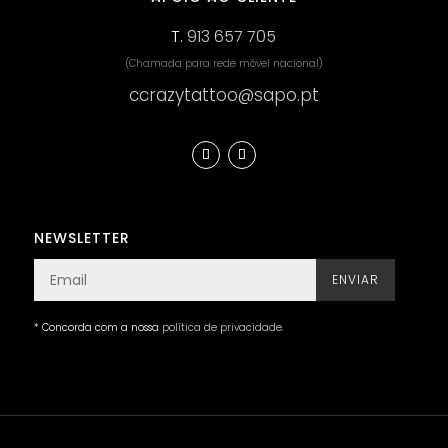
T.
913 657 705
(Chamada para rede móvel nacional)
ccrazytattoo@sapo.pt
NEWSLETTER
ENVIAR
* Concorda com a nossa
política de privacidade
.