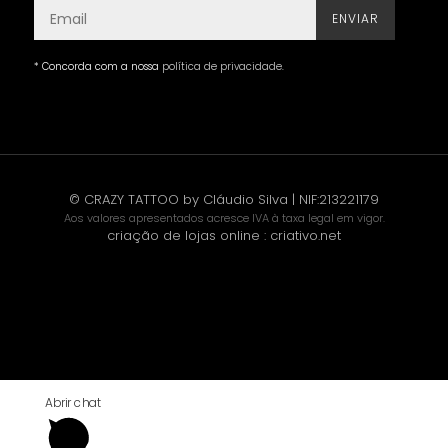
ENVIAR
* Concorda com a nossa
política de privacidade
.
© CRAZY TATTOO by Cláudio Silva | NIF:213221179
Aos valores apresentados acresce IVA à taxa legal em vigor.
criação de lojas online
:
criativo.net
Abrir chat