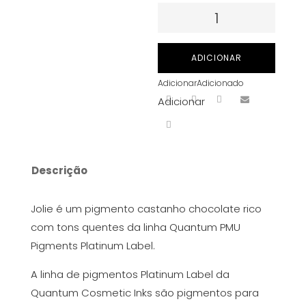
Quantidade
de
Pigmentos
ADICIONAR
Quantum
Adicionar
Adicionado
PMU
Adicionar
(Platinum
Label)
-
Jolie
Descrição
15
ml
Jolie é um pigmento castanho chocolate rico
com tons quentes da linha Quantum PMU
Pigments Platinum Label.
A linha de pigmentos Platinum Label da
Quantum Cosmetic Inks são pigmentos para